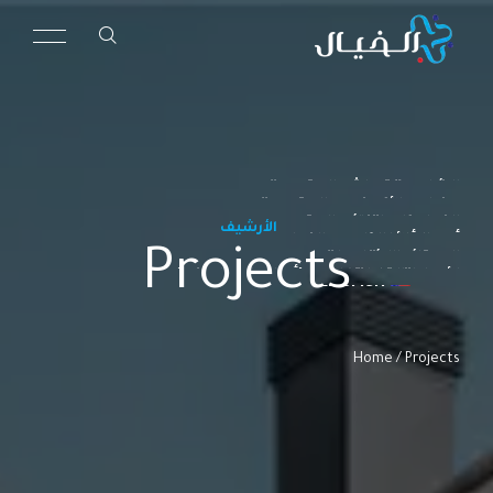
الرئيسية
مظلات القماش المتحركة
من نحن
مظلات الألمنيوم المتحركة
خدماتنا
الزجاج الكهربائي المتحرك
الأرشيف
أعمالنا
أعمال الألمنيوم والزجاج
Projects
عملائنا
الستائر المنسدلة
اتصل بنا
الأبواب القابلة للطي (أبواب الفولدينج)
ENGLISH
Home
/
Projects