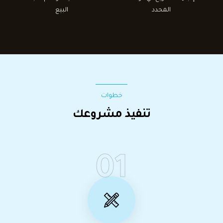
المحدد
البيع
خطوات
تنفيذ مشروعك
01