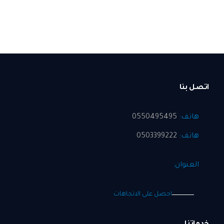
اتصل بنا
هاتف:
0550495495
هاتف:
0503399222
العنوان:
احصل على الاتجاهات